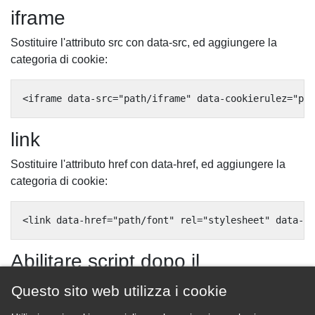
iframe
Sostituire l'attributo src con data-src, ed aggiungere la
categoria di cookie:
link
Sostituire l'attributo href con data-href, ed aggiungere la
categoria di cookie:
Abilitare script dopo il
caricamento della pagina
Questo sito web utilizza i cookie
Dopo il caricamento della pagina tutti gli script / immagini